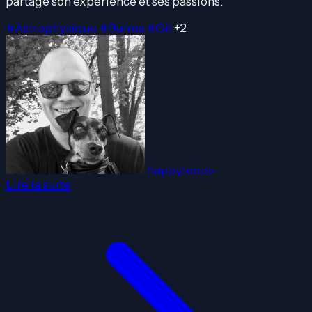
partage son expérience et ses passions.
#Astrophysique
#Bulma
#Git
+2
happytodev
Lire la suite