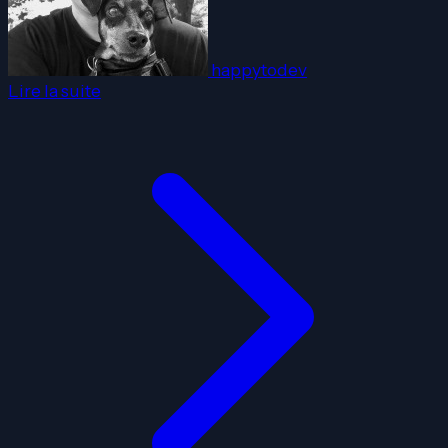
happytodev
Lire la suite