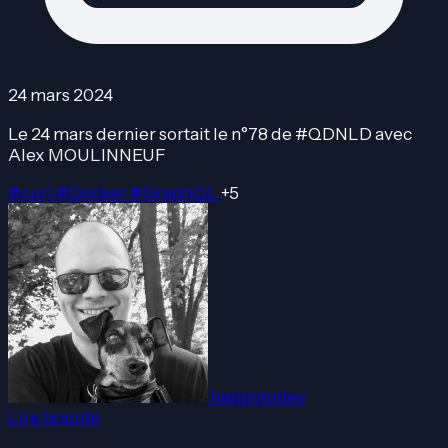
24 mars 2024
Le 24 mars dernier sortait le n°78 de #QDNLD avec
Alex MOULINNEUF
#curl
#Docker
#GraphQL
+5
happytodev
Lire la suite