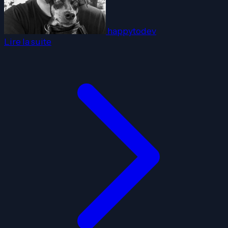
happytodev
Lire la suite