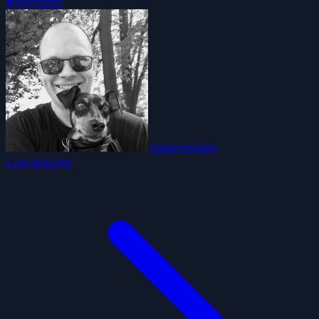
#Writizzy
happytodev
Lire la suite